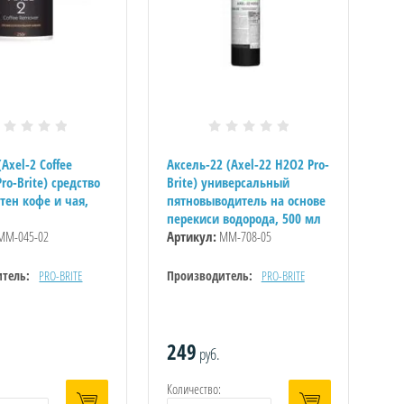
(Axel-2 Coffee
Аксель-22 (Axel-22 H2O2 Pro-
ro-Brite) средство
Brite) универсальный
тен кофе и чая,
пятновыводитель на основе
перекиси водорода, 500 мл
ММ-045-02
Артикул:
ММ-708-05
тель:
PRO-BRITE
Производитель:
PRO-BRITE
249
руб.
Количество: