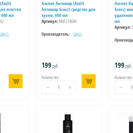
Azelit
Азелит Антижир (Azelit
Азелит Ка
для очистки
Антижир Grass) средство для
Grass) м
 600 мл
кухни, 600 мл
удаления 
42
Артикул:
ММ-218600
мл
Артикул:
GRASS
Производитель:
GRASS
Производи
199
199
руб.
руб.
Количество:
Количество:
−
+
−