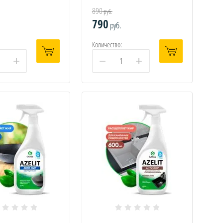
890
руб.
790
руб.
Количество:
+
−
+