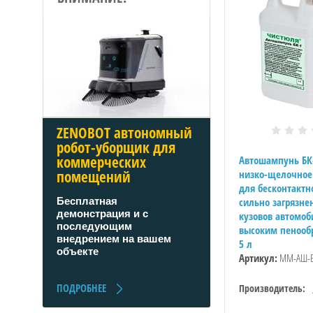
ZENOBOT автономный
робот-уборщик для
коммерческих
Автошампунь БК
помещений
низко-щелочное
для бесконтактн
сильно загрязне
Бесплатная
демонстрация и с
кузовов автомоб
последующим
высоким пенооб
внедрением на вашем
5 л
объекте
Артикул:
ММ-АШ-Б
ПОДРОБНЕЕ
Производитель: