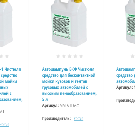
-1 Чистюля
Автошампунь БКФ Чистюля
Автошамп
 средство
средство для бесконтактной
средство
ой мойки
мойки кузовов и тентов
автомобил
нных
грузовых автомобилей с
Артикул:
илей с
высоким пенообразованием,
разованием,
5 л
Производи
Артикул:
ММ-АШ-БКФ
К1
Производитель:
Россия
Россия