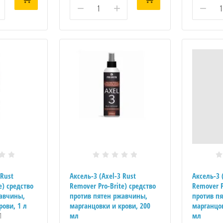
−
+
−
 Rust
Аксель-3 (Axel-3 Rust
Аксель-3 
e) средство
Remover Pro-Brite) средство
Remover P
жавчины,
против пятен ржавчины,
против п
рови, 1 л
марганцовки и крови, 200
марганцов
1
мл
мл