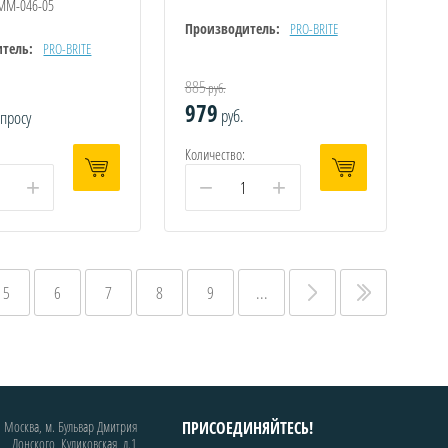
ММ-046-05
Производитель:
PRO-BRITE
тель:
PRO-BRITE
885
руб.
979
руб.
апросу
Количество:
+
−
+
5
6
7
8
9
...
. Москва, м. Бульвар Дмитрия
ПРИСОЕДИНЯЙТЕСЬ!
Донского, Куликовская, д.1