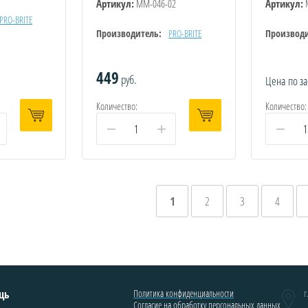
Артикул:
ММ-046-02
Артикул:
PRO-BRITE
Производитель:
PRO-BRITE
Производи
449
руб.
Цена по з
Количество:
Количество:
−
+
−
1
2
3
4
щь
Политика конфиденциальности
г
Согласие на обработку персональных данных