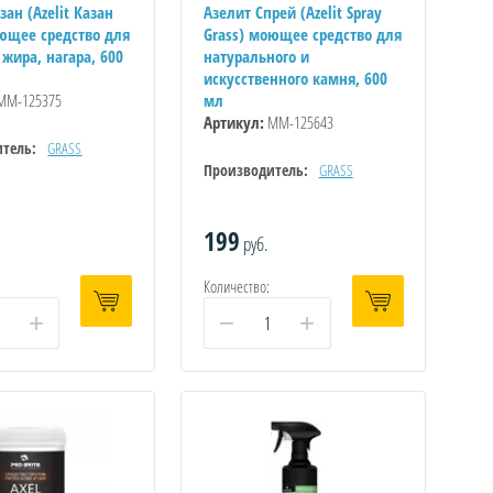
зан (Azelit Казан
Азелит Спрей (Azelit Spray
оющее средство для
Grass) моющее средство для
жира, нагара, 600
натурального и
искусственного камня, 600
ММ-125375
мл
Артикул:
ММ-125643
тель:
GRASS
Производитель:
GRASS
199
руб.
Количество:
+
−
+