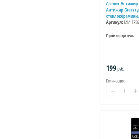
Азелит Антижир (
Антижир Grass) 
стеклокерамики,
Артикул:
ММ-1256
Производитель:
199
руб.
Количество:
−
+