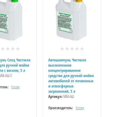
унь Спец Чистюля
Автошампунь Чистюля
 для ручной мойки
высокопенное
я с воском, 5 л
концентрированное
ММ-АШ-С
средство для ручной мойки
автомобилей от почвенных
и атмосферных
тель:
Россия
загрязнений, 5 л
Артикул:
ММ-АШ
Производитель:
Россия