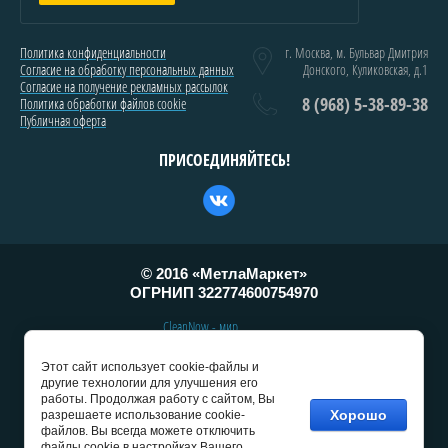
Политика конфиденциальности
г. Москва, м. Бульвар Дмитрия
Согласие на обработку персональных данных
Донского, Куликовская, д.1
Согласие на получение рекламных рассылок
8 (968) 5-38-89-38
Политика обработки файлов cookie
Публичная оферта
ПРИСОЕДИНЯЙТЕСЬ!
© 2016 «МетлаМаркет»
ОГРНИП
322774600754970
CleanNow - мир
профессиональной
уборки и клининг
Этот сайт использует cookie-файлы и
другие технологии для улучшения его
работы. Продолжая работу с сайтом, Вы
Хорошо
разрешаете использование cookie-
файлов. Вы всегда можете отключить
файлы cookie в настройках Вашего