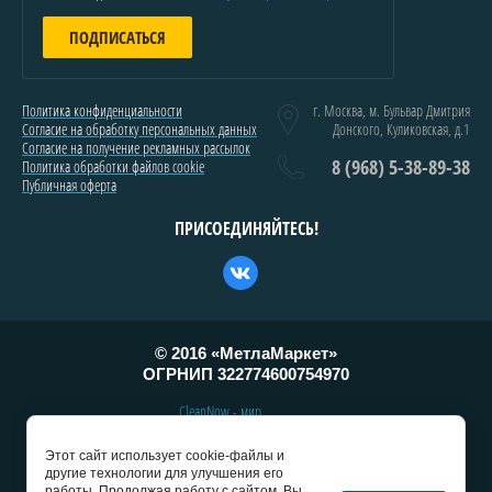
ПОДПИСАТЬСЯ
Политика конфиденциальности
г. Москва, м. Бульвар Дмитрия
Согласие на обработку персональных данных
Донского, Куликовская, д.1
Согласие на получение рекламных рассылок
8 (968) 5-38-89-38
Политика обработки файлов cookie
Публичная оферта
ПРИСОЕДИНЯЙТЕСЬ!
© 2016 «МетлаМаркет»
ОГРНИП
322774600754970
CleanNow - мир
профессиональной
уборки и клининг
Этот сайт использует cookie-файлы и
другие технологии для улучшения его
работы. Продолжая работу с сайтом, Вы