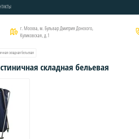
НТАКТЫ
г. Москва, м. Бульвар Дмитрия Донского,
Куликовская, д.1
ничная складная бельевая
остиничная складная бельевая