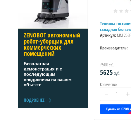
Тележка гостини
складная бельев
ZENOBOT автономный
Артикул:
ММ-26EF
робот-уборщик для
коммерческих
Производитель:
помещений
7500
Бесплатная
руб.
демонстрация и с
5625
руб.
последующим
внедрением на вашем
Количество:
объекте
−
+
ПОДРОБНЕЕ
Купить на OZON 