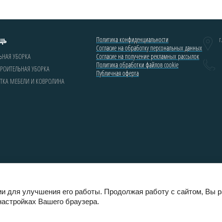
щь
Политика конфиденциальности
г
Согласие на обработку персональных данных
ЬНАЯ УБОРКА
Согласие на получение рекламных рассылок
Политика обработки файлов cookie
РОИТЕЛЬНАЯ УБОРКА
Публичная оферта
ТКА МЕБЕЛИ И КОВРОЛИНА
CleanNow - мир профессиональной уборки и клининг
ии для улучшения его работы. Продолжая работу с сайтом, Вы 
настройках Вашего браузера.