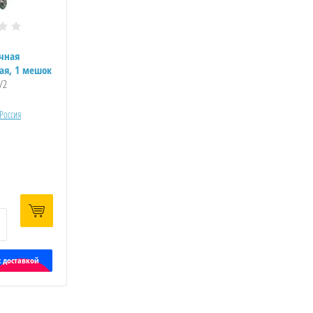
чная
ая, 1 мешок
/2
Россия
с доставкой