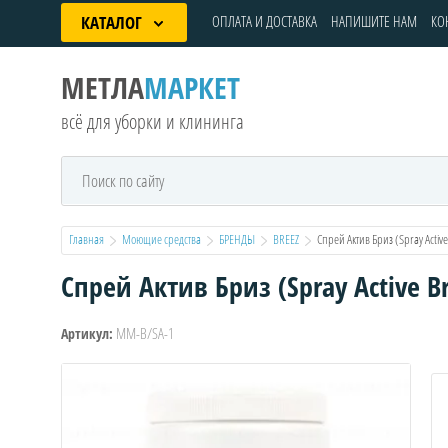
КАТАЛОГ
ОПЛАТА И ДОСТАВКА
НАПИШИТЕ НАМ
КО
МЕТЛА
МАРКЕТ
всё для уборки и клининга
Главная
Моющие средства
БРЕНДЫ
BREEZ
  Спрей Актив Бриз (Spray Activ
Спрей Актив Бриз (Spray Active 
ММ-B/SA-1
Артикул: