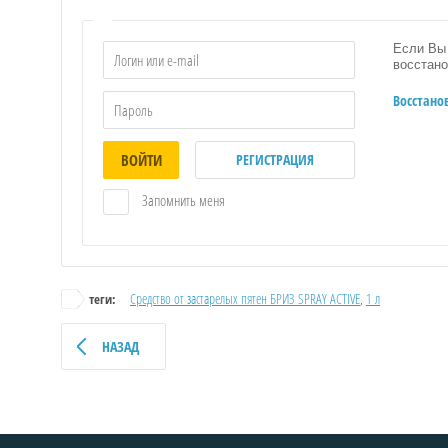
Если Вы 
восстано
Восстано
ВОЙТИ
РЕГИСТРАЦИЯ
Запомнить меня
Средство от застарелых пятен БРИЗ SPRAY ACTIVE
,
1 л
теги:
НАЗАД