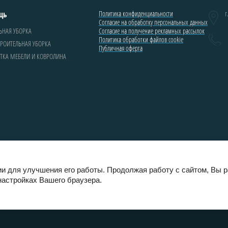
щь
Политика конфиденциальности
г
Согласие на обработку персональных данных
ЬНАЯ УБОРКА
Согласие на получение рекламных рассылок
Политика обработки файлов cookie
РОИТЕЛЬНАЯ УБОРКА
Публичная оферта
ТКА МЕБЕЛИ И КОВРОЛИНА
CleanNow - мир профессиональной уборки и клининг
ии для улучшения его работы. Продолжая работу с сайтом, Вы 
настройках Вашего браузера.