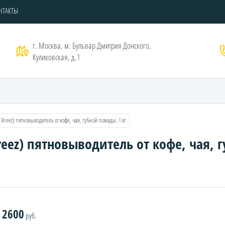
НТАКТЫ
г. Москва, м. Бульвар Дмитрия Донского,
Куликовская, д.1
e Breez) пятновыводитель от кофе, чая, губной помады, 1 кг
Breez) пятновыводитель от кофе, чая, 
2600
руб.